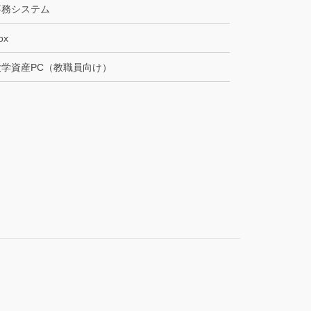
事務システム
ox
大学資産PC（教職員向け）