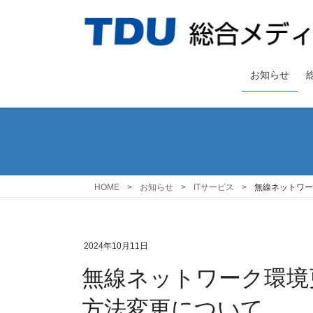
コ
ナ
ン
ビ
テ
ゲ
ン
ー
ツ
シ
お知らせ
へ
ョ
ス
ン
キ
に
ッ
移
プ
動
HOME
お知らせ
ITサービス
無線ネットワー
2024年10月11日
無線ネットワーク環境更
方法変更について