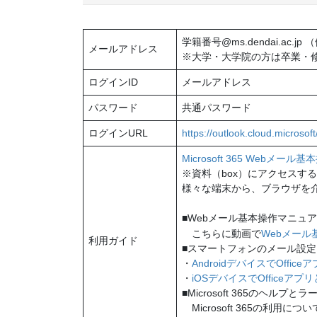
学籍番号@ms.dendai.ac.jp （例
メールアドレス
※大学・大学院の方は卒業・
ログインID
メールアドレス
パスワード
共通パスワード
ログインURL
https://outlook.cloud.microsoft
Microsoft 365 Webメー
※資料（box）にアクセスす
様々な端末から、ブラウザを介
■Webメール基本操作マニュ
こちらに動画で
Webメール
利用ガイド
■スマートフォンのメール設定（Mi
・
AndroidデバイスでOff
・
iOSデバイスでOfficeアプ
■Microsoft 365のヘルプと
Microsoft 365の利用