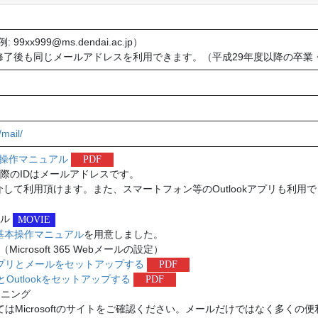
: 99xx999@ms.dendai.ac.jp）
修了後も同じメールアドレスを利用できます。（平成29年度以降の卒業
/mail/
ル基本操作マニュアル
PDF
る際のIDはメールアドレスです。
して利用頂けます。また、スマートフォン等のOutlookアプリも利用
アル
MOVIE
基本操作マニュアル
を用意しました。
crosoft 365 Webメールの設定）
iceアプリとメールをセットアップする
PDF
リとOutlookをセットアップする
PDF
ラーニング
についてはMicrosoftのサイトをご確認ください。メールだけではなく多く