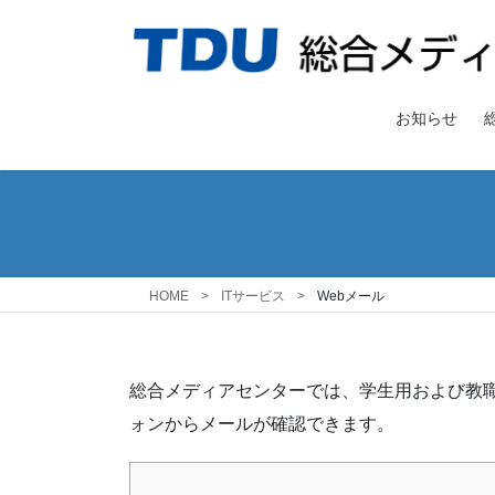
コ
ナ
ン
ビ
テ
ゲ
ン
ー
ツ
シ
お知らせ
へ
ョ
ス
ン
キ
に
ッ
移
プ
動
HOME
ITサービス
Webメール
総合メディアセンターでは、学生用および教
ォンからメールが確認できます。