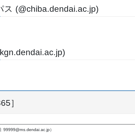
hiba.dendai.ac.jp)
endai.ac.jp)
365］
: 99999@ms.dendai.ac.jp）