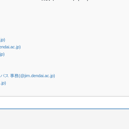
)
p)
i.ac.jp)
p)
@jim.dendai.ac.jp)
jp)