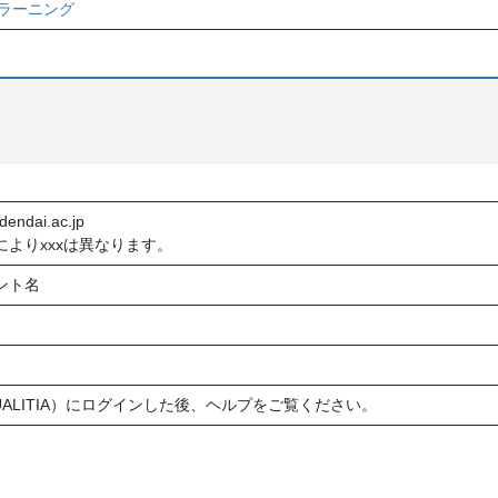
プとラーニング
endai.ac.jp
よりxxxは異なります。
ント名
。
UALITIA）にログインした後、ヘルプをご覧ください。