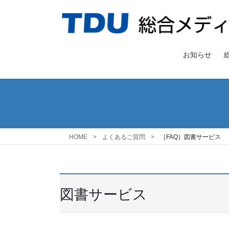
コ
ナ
ン
ビ
テ
ゲ
ン
ー
ツ
シ
お知らせ
へ
ョ
ス
ン
キ
に
ッ
移
プ
動
HOME
よくあるご質問
［FAQ］図書サービス
図書サービス