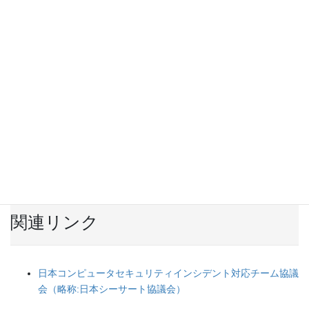
コラム
学内インシデント発生のお知らせ（2023/10）
(2023/10/26
掲載)
大学初！東京電機大学が日本シーサート協議会へ加盟
(2016/6/22 掲載)
関連リンク
日本コンピュータセキュリティインシデント対応チーム協議
会（略称:日本シーサート協議会）