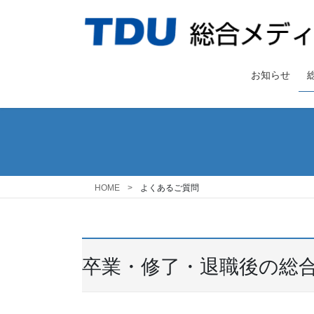
コ
ナ
ン
ビ
テ
ゲ
ン
ー
ツ
シ
お知らせ
へ
ョ
ス
ン
キ
に
ッ
移
プ
動
HOME
よくあるご質問
卒業・修了・退職後の総