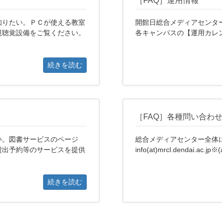
［FAQ］運用情報
知りたい。ＰＣが使える教室
開館日総合メディアセンタ
視聴覚設備をご覧ください。
各キャンパスの【運用カレン
続きを読む
［FAQ］各種問い合わ
い。図書サービスのページ
総合メディアセンター全体に関する
貸出予約等のサービスを提供
info(at)mrcl.dendai.ac.jp※
続きを読む