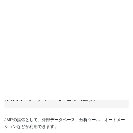
く問題解決の実践的な技術を身につけることを目的
としていま
す。興味がある方は、誰でも無料で受講できます。
このコースは、7つのモジュールで構成されています。ご自身の
ペースで学習でき、全部で約30時間ほどで修了できます。1つのモ
ジュールだけ受講しても、すべてのモジュールを受講してもかま
いません。各モジュールは、4つのコンテンツ（説明の動画、JMP
のデモ動画、小テスト、演習）で構成されています。各モジュー
ルの学習内容については、リンク先をご覧ください。
⇒
『製造業における問題解決のための統計的思考』（STIPS;
Statistical Thinking for Industrial Problem Solving）
他のアプリケーション連携
JMPの拡張として、外部データベース、分析ツール、オートメー
ションなどが利用できます。