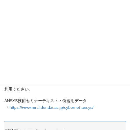
ANSYS 構造 – ANSYS Mechanical APDL
※ ANSYS Mechanical ADPLは 2019R1。改訂版はありませ
ん。
ANSYS 流体 – ANSYS Fluent
ANSYS 流体 – ANSYS CFX
ANSYS HFSS
ANSYS HFSS紹介セミナーテキスト
ANSYS Electronics Desktopのモデル操作
以下のリンクから参照できます。リンク先の内容をよく読み、ご
利用ください。
ANSYS技術セミナーテキスト・例題用データ
⇒
https://www.mrcl.dendai.ac.jp/cybernet-ansys/