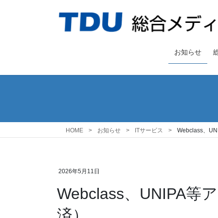
コ
ナ
ン
ビ
テ
ゲ
ン
ー
ツ
シ
お知らせ
へ
ョ
ス
ン
キ
に
ッ
移
プ
動
HOME
お知らせ
ITサービス
Webclass
2026年5月11日
Webclass、UNI
済）